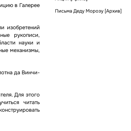
зицию в Галерее
Письма Деду Морозу [Архив]
ли изобретений
ьные рукописи,
бласти науки и
дные механизмы,
лотна да Винчи-
теля. Для этого
учиться читать
конструировать