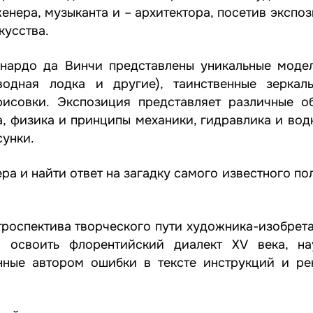
женера, музыканта и – архитектора, посетив экспо
кусства.
онардо да Винчи представлены уникальные моде
дводная лодка и другие), таинственные зеркал
рисовки. Экспозиция представляет различные о
ка, физика и принципы механики, гидравлика и во
сунки.
а и найти ответ на загадку самого известного по
троспектива творческого пути художника-изобрета
: освоить флорентийский диалект XV века, на
енные автором ошибки в тексте инструкций и ре