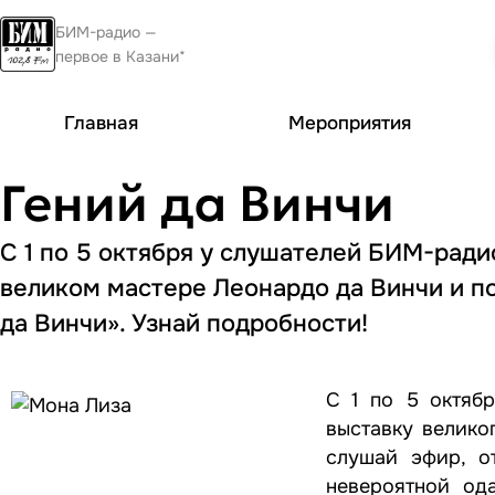
БИМ-радио —
первое в Казани*
Главная
Мероприятия
Гений да Винчи
С 1 по 5 октября у слушателей БИМ-ради
великом мастере Леонардо да Винчи и по
да Винчи». Узнай подробности!
С 1 по 5 октяб
выставку велико
слушай эфир, о
невероятной ода