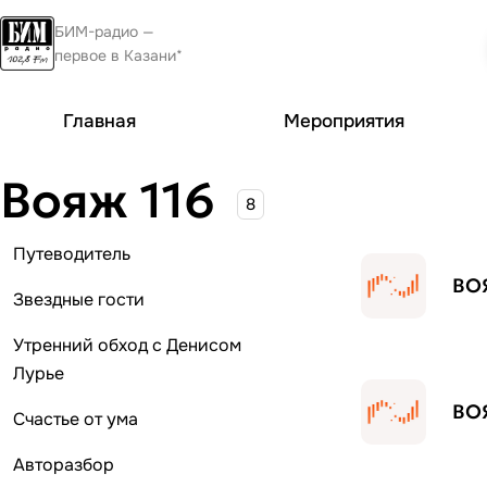
БИМ-радио —
первое в Казани*
Главная
Мероприятия
Вояж 116
8
Путеводитель
ВОЯ
Звездные гости
Утренний обход с Денисом
Лурье
ВОЯ
Счастье от ума
Авторазбор