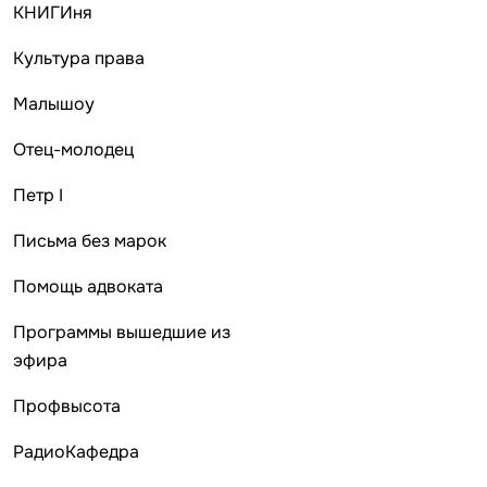
КНИГИня
Культура права
Малышоу
Отец-молодец
Петр I
Письма без марок
Помощь адвоката
Программы вышедшие из
эфира
Профвысота
РадиоКафедра