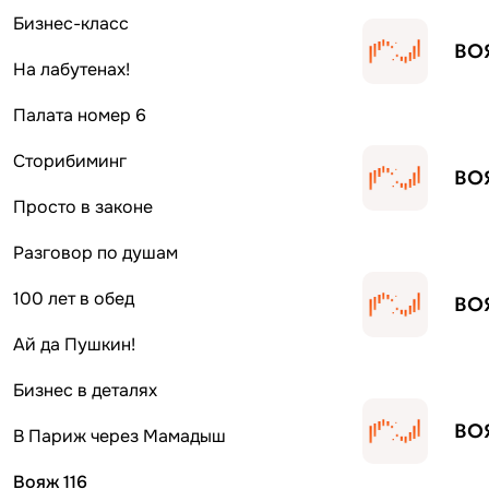
Бизнес-класс
ВОЯ
На лабутенах!
Палата номер 6
Сторибиминг
ВОЯ
Просто в законе
Разговор по душам
100 лет в обед
ВОЯ
Ай да Пушкин!
Бизнес в деталях
ВОЯ
В Париж через Мамадыш
Вояж 116