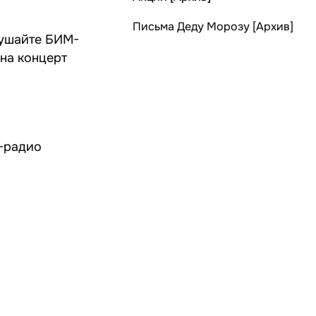
Письма Деду Морозу [Архив]
лушайте БИМ-
 на концерт
М-радио