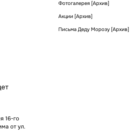
Фотогалерея [Архив]
Акции [Архив]
Письма Деду Морозу [Архив]
дет
я 16-го
ма от ул.