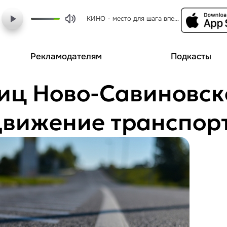
КИНО - место для шага вперед
Рекламодателям
Подкасты
лиц Ново-Савиновск
движение транспор