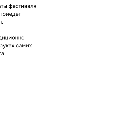
аты фестиваля
 приедет
i.
адиционно
 руках самих
та