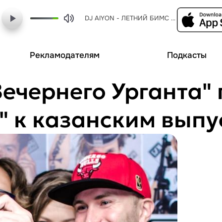
DJ AIYON - ЛЕТНИЙ БИМС МИКС 2
Рекламодателям
Подкасты
Вечернего Урганта"
" к казанским вып