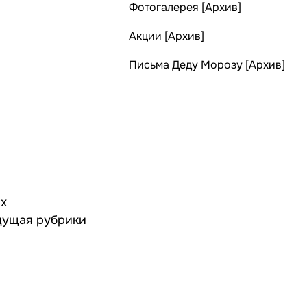
Фотогалерея [Архив]
Акции [Архив]
Письма Деду Морозу [Архив]
их
дущая рубрики