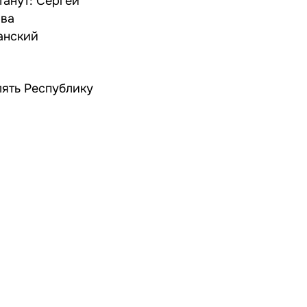
анут: Сергей
ава
анский
лять Республику