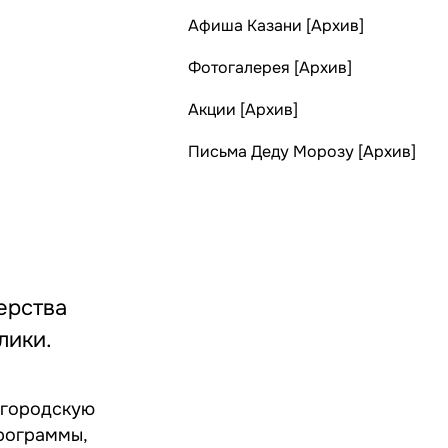
Афиша Казани [Архив]
Фотогалерея [Архив]
Акции [Архив]
Письма Деду Морозу [Архив]
ерства
лики.
 городскую
программы,