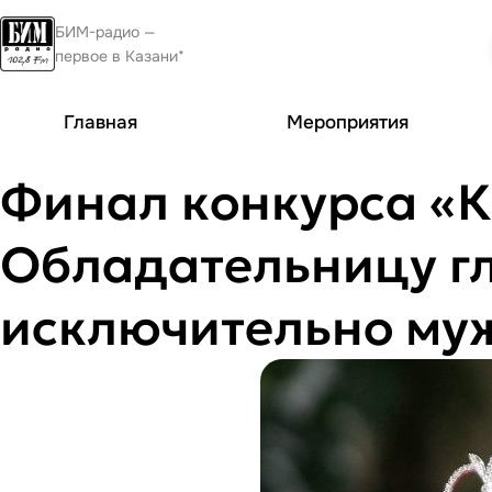
БИМ-радио —
первое в Казани*
Главная
Мероприятия
Финал конкурса «К
Обладательницу гл
исключительно му