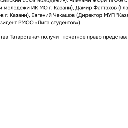
ийский союз молодежи»). Членами жюри также ст
и молодежи ИК МО г. Казани), Дамир Фаттахов (Гл
 г. Казани), Евгений Чекашов (Директор МУП "Каз
езидент РМОО «Лига студентов»).
тва Татарстана» получит почетное право представ