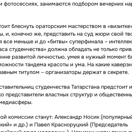
и фотосессиях, занимаются подбором вечерних на
оит блеснуть ораторским мастерством в «визитке»
, и, конечно же, представить на суд жюри свой т
я все меньше и до «битвы» суперфинала – интелле
раса студенчества» должна обладать не только при
онне развитой личностью, умея в нужный момент б
можности тандема красоты и ума. На какие каверз
лавным титулом – организаторы держат в секрете.
ставительниц студенчества Татарстана предстоит 
ко представители властных структур и общественн
 медиасферы.
ой комиссии станут: Александр Носик (популярный
икий» и др.) и Павел Красноруцкий (Председатель