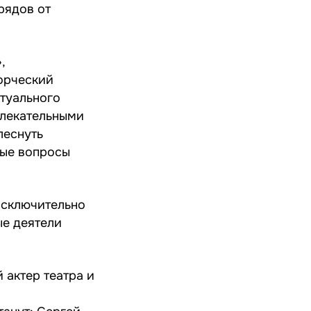
рядов от
,
ворческий
ктуального
влекательными
леснуть
ные вопросы
исключительно
ые деятели
 актер театра и