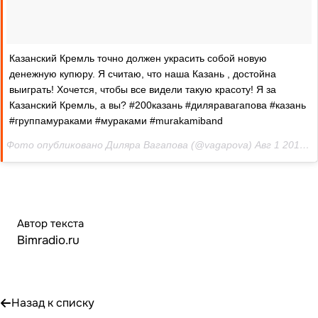
Казанский Кремль точно должен украсить собой новую
денежную купюру. Я считаю, что наша Казань , достойна
выиграть! Хочется, чтобы все видели такую красоту! Я за
Казанский Кремль, а вы? #200казань #диляравагапова #казань
#группамураками #мураками #murakamiband
Фото опубликовано Диляра Вагапова (@vagapova)
Авг 1 2016 в 9:44 PDT
Автор текста
Bimradio.ru
Назад к списку