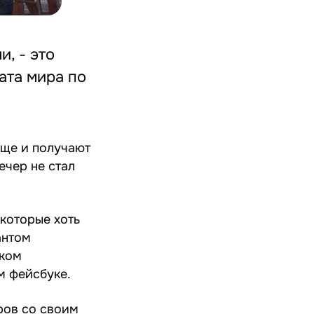
, - это
ата мира по
еще и получают
ечер не стал
 которые хоть
антом
цком
м фейсбуке.
тров со своим