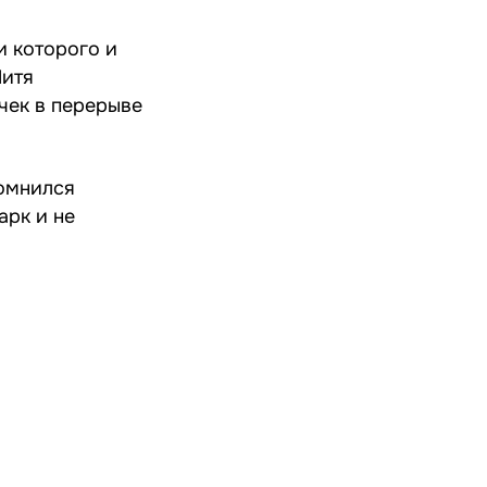
и которого и
Митя
чек в перерыве
помнился
арк и не