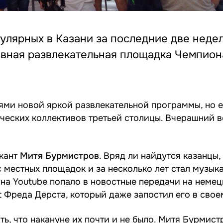
улярных в Казани за последние две недели
лавная развлекательная площадка Чемпион
лями новой яркой развлекательной программы, но 
ческих коллективов третьей столицы. Вчерашний в
ыкант
Митя Бурмистров
. Вряд ли найдутся казанцы,
с местных площадок и за несколько лет стал музык
 на Youtube попало в новостные передачи на неме
t Фреда Дерста, который даже запостил его в свое
ть, что накануне их почти и не было. Митя Бурмис