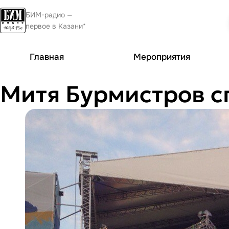
БИМ-радио —
первое в Казани*
Главная
Мероприятия
Митя Бурмистров с