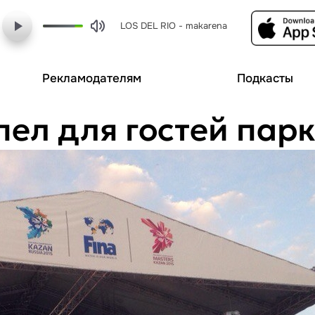
LOS DEL RIO - makarena
Рекламодателям
Подкасты
пел для гостей па