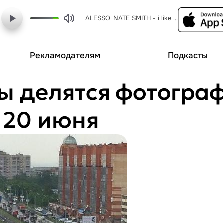
ALESSO, NATE SMITH - i like it (deerock remix)
Рекламодателям
Подкасты
ы делятся фотогра
 20 июня