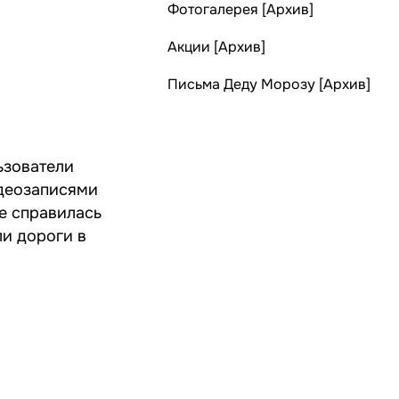
Фотогалерея [Архив]
Акции [Архив]
Письма Деду Морозу [Архив]
ьзователи
идеозаписями
е справилась
ли дороги в