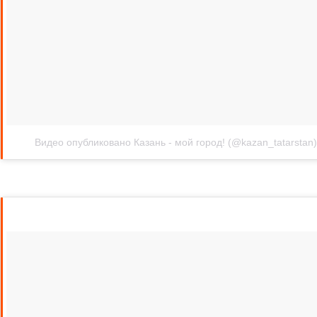
Видео опубликовано Казань - мой город! (@kazan_tatarstan)