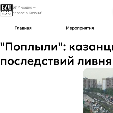
БИМ-радио —
первое в Казани*
Главная
Мероприятия
"Поплыли": казанц
последствий ливня