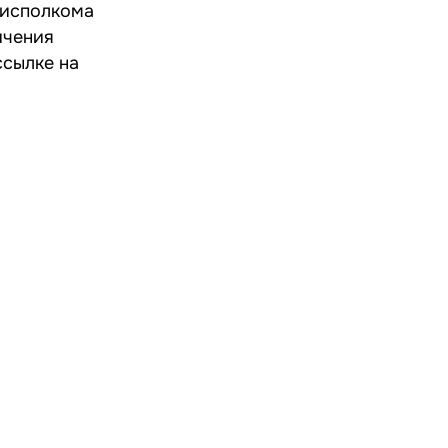
 исполкома
ичения
ссылке на