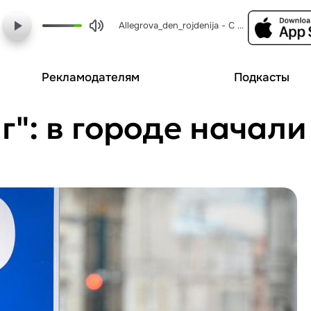
Allegrova_den_rojdenija - С днем рождения, люБИМые!
Рекламодателям
Подкасты
": в городе начали