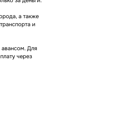
лько за деньги.
орода, а также
транспорта и
 авансом. Для
оплату через