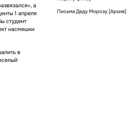
азвязался», а
Письма Деду Морозу [Архив]
денты 1 апреля
бы студент
ъект насмешки
шалить в
еселый