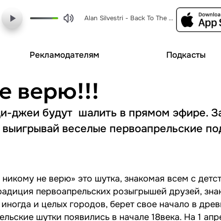
Alan Silvestri - Back To The Future
Рекламодателям
Подкасты
е верю!!!
 ди-джеи будут шалить в прямом эфире. 
и выигрывай веселые первоапрельские по
 никому не верю» это шутка, знакомая всем с детст
традиция первоапрельских розыгрышей друзей, зна
 иногда и целых городов, берет свое начало в древ
льские шутки появились в начале 18века. На 1 апр