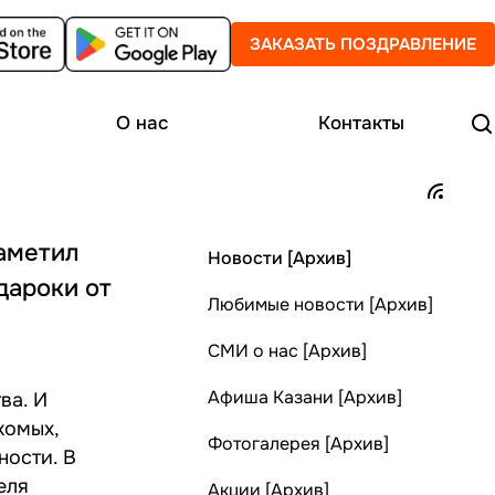
ЗАКАЗАТЬ ПОЗДРАВЛЕНИЕ
О нас
Контакты
Заметил
Новости [Архив]
дароки от
Любимые новости [Архив]
СМИ о нас [Архив]
Афиша Казани [Архив]
ва. И
комых,
Фотогалерея [Архив]
ности. В
еля
Акции [Архив]