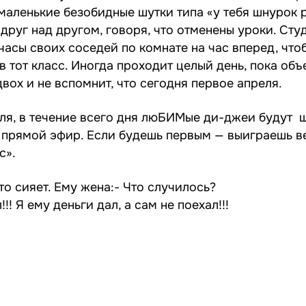
аленькие безобидные шутки типа «у тебя шнурок р
друг над другом, говоря, что отменены уроки. Сту
часы своих соседей по комнате на час вперед, что
 в тот класс. Иногда проходит целый день, пока об
вох и не вспомнит, что сегодня первое апреля.
ля, в течение всего дня люБИМые ди-джеи будут 
 прямой эфир. Если будешь первым — выиграешь в
с».
о сияет. Ему жена:- Что случилось?
!! Я ему деньги дал, а сам не поехал!!!