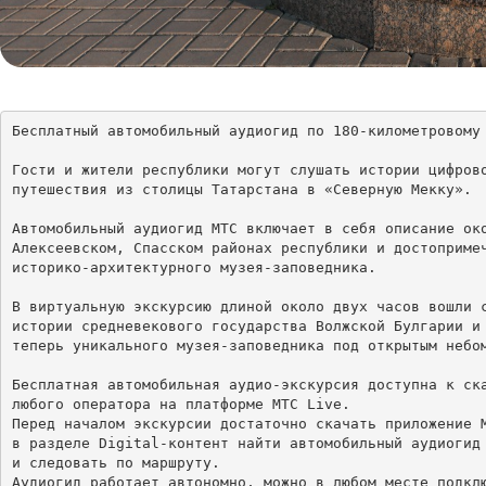
Бесплатный автомобильный аудиогид по 180-километровому
Гости и жители республики могут слушать истории цифрово
путешествия из столицы Татарстана в «Северную Мекку».

Автомобильный аудиогид МТС включает в себя описание око
Алексеевском, Спасском районах республики и достопримеч
историко-архитектурного музея-заповедника.

В виртуальную экскурсию длиной около двух часов вошли с
истории средневекового государства Волжской Булгарии и 
теперь уникального музея-заповедника под открытым небом
Бесплатная автомобильная аудио-экскурсия доступна к ска
любого оператора на платформе МТС Live. 

Перед началом экскурсии достаточно скачать приложение М
в разделе Digital-контент найти автомобильный аудиогид 
и следовать по маршруту. 

Аудиогид работает автономно, можно в любом месте подклю