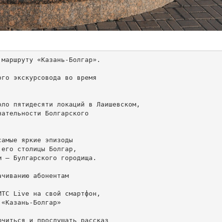
 маршруту «Казань-Болгар».
го экскурсовода во время

ло пятидесяти локаций в Лаишевском, 

ательности Болгарского 

амые яркие эпизоды 

его столицы Болгар, 

 – Булгарского городища.

чиванию абонентам 

ТС Live на свой смартфон, 

«Казань-Болгар» 

читься и прослушать рассказ 
