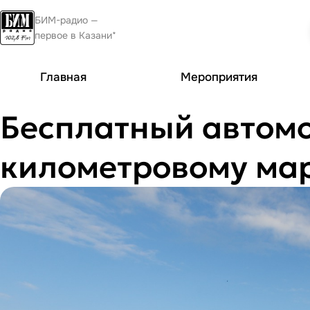
БИМ-радио —
первое в Казани*
Главная
Мероприятия
Бесплатный автомо
километровому ма