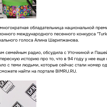
 многократная обладательница национальной прем
онного международного песенного конкурса "Turk v
икального голоса Алина Шарипжанова.
мым семейным радио, обсудила с Уточкиной и Паш
нтересную историю про то, что в 94 году у нее еще
было с теми людьми, которые сейчас стали номер од
сможете найти на портале BIMRU.RU.