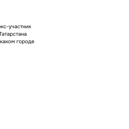
экс-участник
Татарстана
 каком городе