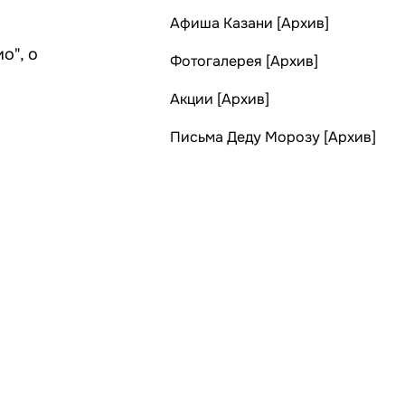
Афиша Казани [Архив]
о", о
Фотогалерея [Архив]
Акции [Архив]
Письма Деду Морозу [Архив]