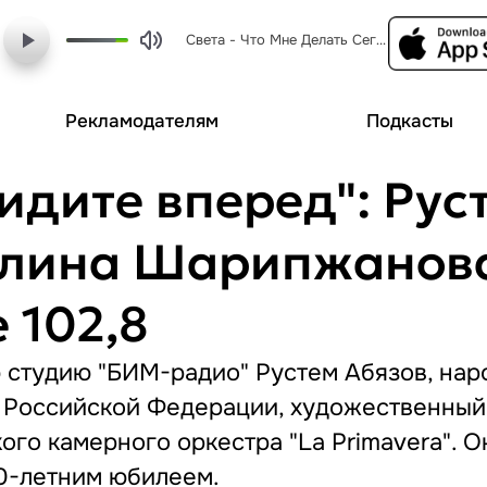
Света - Что Мне Делать Сегодня (dj vini)
Рекламодателям
Подкасты
идите вперед": Рус
лина Шарипжанова,
 102,8
 студию "БИМ-радио" Рустем Абязов, на
в Российской Федерации, художественный
го камерного оркестра "La Primavera". О
20-летним юбилеем.