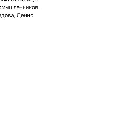
номышленников,
едова, Денис