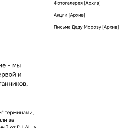
Фотогалерея [Архив]
Акции [Архив]
Письма Деду Морозу [Архив]
ие - мы
ервой и
танников,
и" терминами,
али за
й от DJ Ali, а