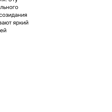
ельного
 созидания
вают яркий
дей