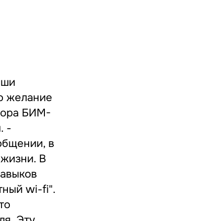
аши
ло желание
ктора БИМ-
. -
общении, в
 жизни. В
навыков
ный wi-fi".
то
ля. Эту