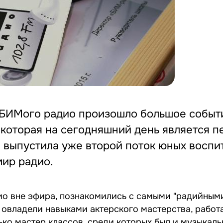
люБИМого радио произошло большое событ
которая на сегодняшний день является п
а выпустила уже второй поток юных воспи
мир радио.
дио вне эфира, познакомились с самыми "радийным
 овладели навыками актерского мастерства, работ
о мастер классов, среди которых был и музыкальны