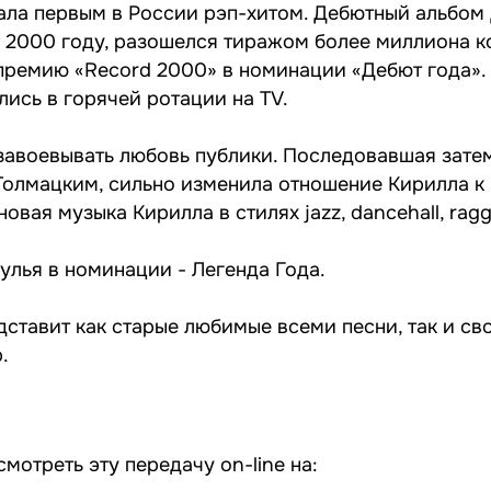
ала первым в России рэп-хитом. Дебютный альбом
 2000 году, разошелся тиражом более миллиона ко
премию «Record 2000» в номинации «Дебют года». 
ись в горячей ротации на TV.
завоевывать любовь публики. Последовавшая зате
олмацким, сильно изменила отношение Кирилла к 
новая музыка Кирилла в стилях jazz, dancehall, ragg
улья в номинации - Легенда Года.
дставит как старые любимые всеми песни, так и св
.
отреть эту передачу on-line на: