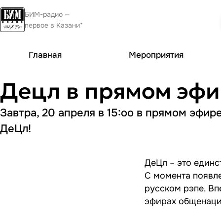
БИМ-радио —
первое в Казани*
Главная
Мероприятия
Децл в прямом эф
Завтра, 20 апреля в 15:оо в прямом эфи
ДеЦл!
ДеЦл – это единс
С момента появле
русском рэпе. Вп
эфирах общенаци