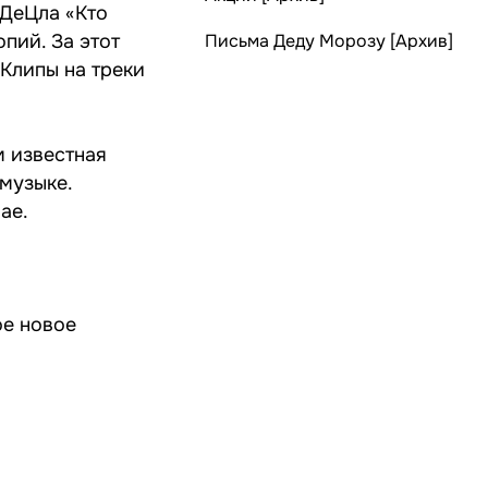
 ДеЦла «Кто
пий. За этот
Письма Деду Морозу [Архив]
Клипы на треки
м известная
музыке.
ae.
ое новое