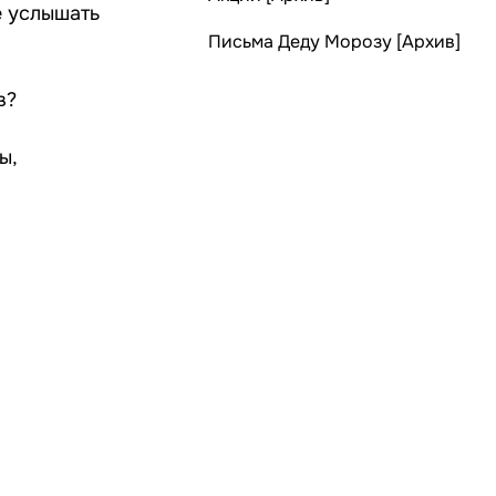
е услышать
Письма Деду Морозу [Архив]
в?
ы,