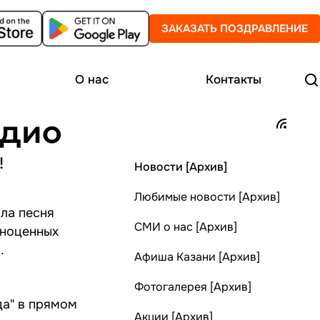
ЗАКАЗАТЬ ПОЗДРАВЛЕНИЕ
О нас
Контакты
адио
!
Новости [Архив]
Любимые новости [Архив]
ла песня
СМИ о нас [Архив]
лноценных
.
Афиша Казани [Архив]
Фотогалерея [Архив]
да" в прямом
Акции [Архив]