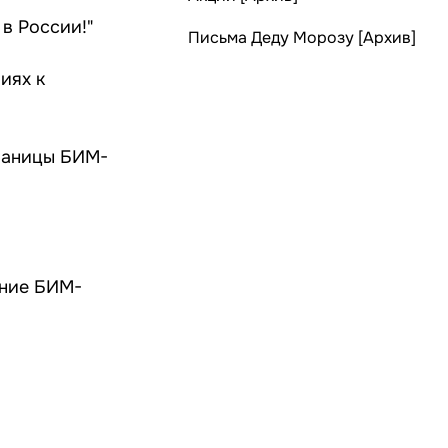
в России!"
Письма Деду Морозу [Архив]
иях к
траницы БИМ-
ение БИМ-