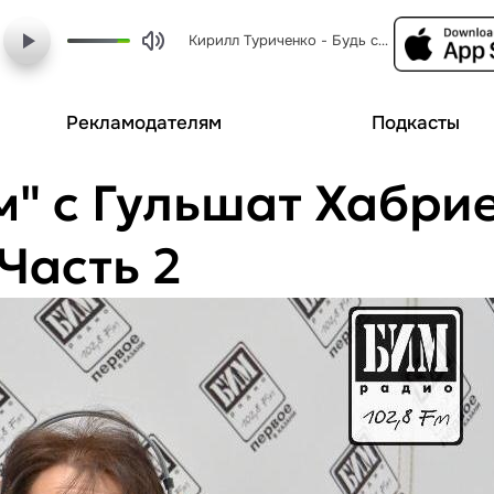
Кирилл Туриченко - Будь со мной
Рекламодателям
Подкасты
м" с Гульшат Хабри
Часть 2