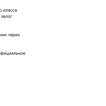
о класса
 залог
нии через
 официальное