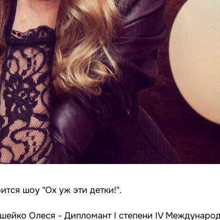
тся шоу "Ох уж эти детки!".
ашейко Олеся - Дипломант I степени IV Междунаро