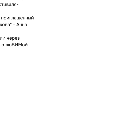
стиваля-
я приглашенный
ова" - Анна
ии через
" на люБИМой