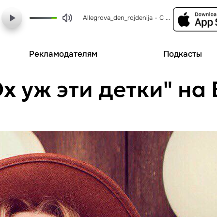
Allegrova_den_rojdenija - С днем рождения, люБИМые!
Рекламодателям
Подкасты
х уж эти детки" на