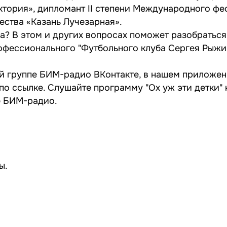
ктория», дипломант II степени Международного фе
ества «Казань Лучезарная».
на? В этом и других вопросах поможет разобратьс
офессионального "Футбольного клуба Сергея Рыжик
й группе
БИМ-радио ВКонтакте
, в нашем приложен
 по
ссылке
. Слушайте программу "Ох уж эти детки
е БИМ-радио.
ы
.