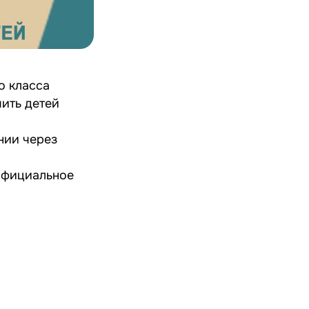
о класса
чить детей
нии через
 официальное