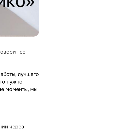
говорит со
работы, лучшего
что нужно
ие моменты, мы
нии через