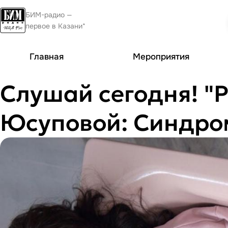
БИМ-радио —
первое в Казани*
Главная
Мероприятия
Слушай сегодня! "
Юсуповой: Синдро