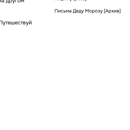
на другом
Письма Деду Морозу [Архив]
 Путешествуй