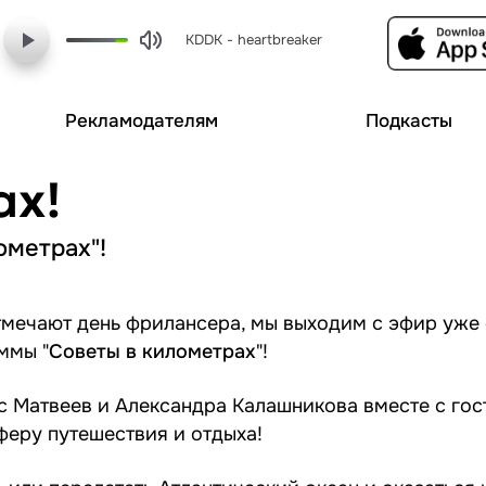
KDDK - heartbreaker
Рекламодателям
Подкасты
ах!
ометрах"!
тмечают день фрилансера, мы выходим с эфир уже
ммы "
Советы в километрах
"!
с Матвеев и Александра Калашникова вместе с го
феру путешествия и отдыха!