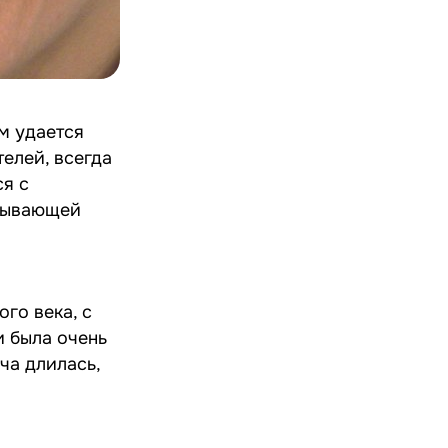
м удается
елей, всегда
ся с
убывающей
го века, с
и была очень
ча длилась,