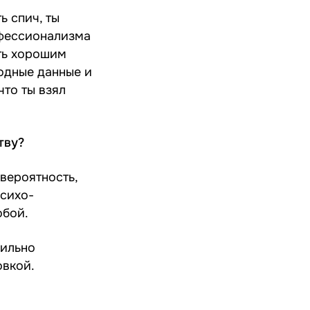
ь спич, ты
офессионализма
ыть хорошим
одные данные и
что ты взял
тву?
 вероятность,
психо-
обой.
сильно
овкой.