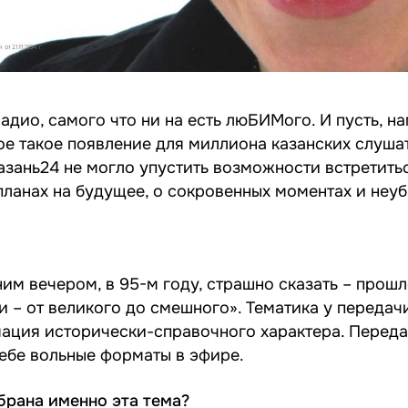
дио, самого что ни на есть люБИМого. И пусть, на
ое такое появление для миллиона казанских слушат
Казань24 не могло упустить возможности встретить
планах на будущее, о сокровенных моментах и не
им вечером, в 95-м году, страшно сказать – прошло
и – от великого до смешного». Тематика у передач
мация исторически-справочного характера. Переда
себе вольные форматы в эфире.
брана именно эта тема?