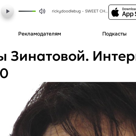
rickydoodlebug - SWEET CHARITY Expanded Soundtrack 07 THE RICH MANS FRUG
Рекламодателям
Подкасты
ы Зинатовой. Инте
10