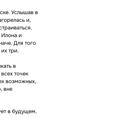
ске. Услышав в
горелась и,
страиваться.
 Илона и
наче. Для того
их три.
кать в
 всех точек
ех возможных,
, вне
ует в будущем.