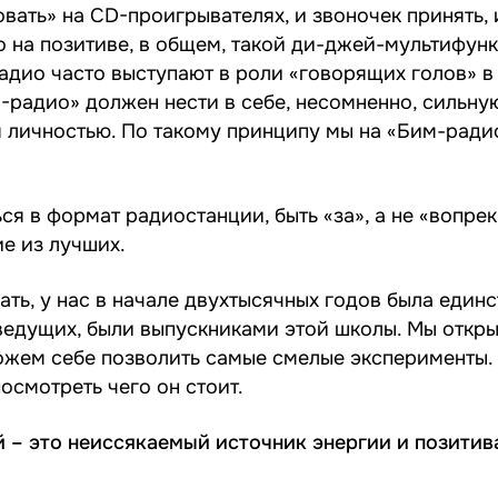
вать» на CD-проигрывателях, и звоночек принять, 
о на позитиве, в общем, такой ди-джей-мультифун
адио часто выступают в роли «говорящих голов» в
-радио» должен нести в себе, несомненно, сильну
я личностью. По такому принципу мы на «Бим-ради
я в формат радиостанции, быть «за», а не «вопрек
е из лучших.
ть, у нас в начале двухтысячных годов была единс
 ведущих, были выпускниками этой школы. Мы откр
можем себе позволить самые смелые эксперименты.
осмотреть чего он стоит.
– это неиссякаемый источник энергии и позитива