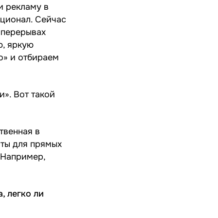
и рекламу в
кционал. Сейчас
 перерывах
ю, яркую
о» и отбираем
и». Вот такой
твенная в
ыты для прямых
 Например,
, легко ли