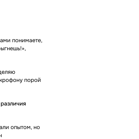
сами понимаете,
ыгнешь!»,
уделяю
икрофону порой
 различия
али опытом, но
ч