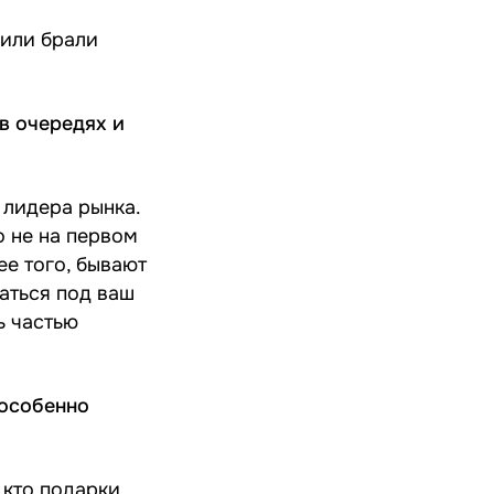
 или брали
 в очередях и
 лидера рынка.
о не на первом
ее того, бывают
паться под ваш
ь частью
 особенно
 кто подарки