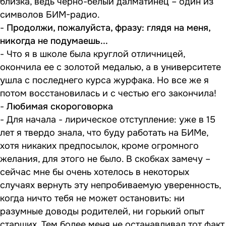
близка, ведь черно-белый далматинец – один из
символов БИМ-радио.
-
Продолжи, пожалуйста, фразу: глядя на меня,
никогда не подумаешь...
- Что я в школе была круглой отличницей,
окончила ее с золотой медалью, а в университете
ушла с последнего курса журфака. Но все же я
потом восстановилась и с честью его закончила!
-
Любимая скороговорка
- Для начала - лирическое отступление: уже в 15
лет я твердо знала, что буду работать на БИМе,
хотя никаких предпосылок, кроме огромного
желания, для этого не было. В скобках замечу –
сейчас мне бы очень хотелось в некоторых
случаях вернуть эту непробиваемую уверенность,
когда ничто тебя не может остановить: ни
разумные доводы родителей, ни горький опыт
старших. Тем более меня не останавливал тот факт,