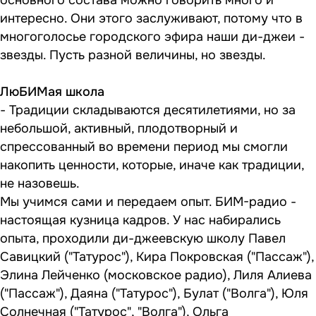
основного состава можно говорить много и
интересно. Они этого заслуживают, потому что в
многоголосье городского эфира наши ди-джеи -
звезды. Пусть разной величины, но звезды.
ЛюБИМая школа
- Традиции складываются десятилетиями, но за
небольшой, активный, плодотворный и
спрессованный во времени период мы смогли
накопить ценности, которые, иначе как традиции,
не назовешь.
Мы учимся сами и передаем опыт. БИМ-радио -
настоящая кузница кадров. У нас набирались
опыта, проходили ди-джеевскую школу Павел
Савицкий ("Татурос"), Кира Покровская ("Пассаж"),
Элина Лейченко (московское радио), Лиля Алиева
("Пассаж"), Даяна ("Татурос"), Булат ("Волга"), Юля
Солнечная ("Татурос", "Волга"), Ольга