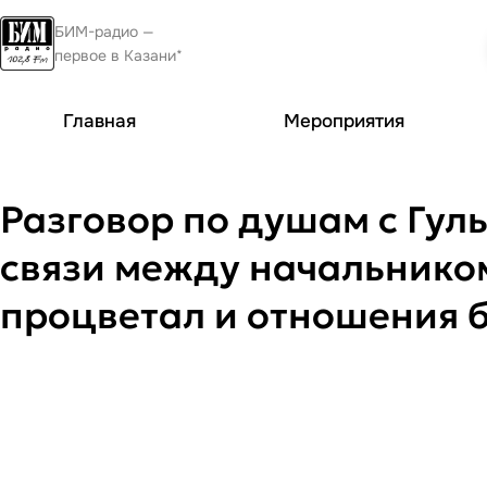
БИМ-радио —
первое в Казани*
Главная
Мероприятия
Разговор по душам с Гул
связи между начальником
процветал и отношения б