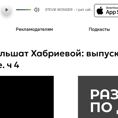
STEVIE WONDER - i just called to say i love you
Рекламодателям
Подкасты
льшат Хабриевой: выпуск 
 ч 4