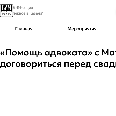
БИМ-радио —
первое в Казани*
Главная
Мероприятия
«Помощь адвоката» с Матв
договориться перед свад