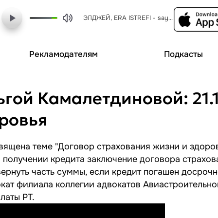
ЭЛДЖЕЙ, ERA ISTREFI - sayonara детка
Рекламодателям
Подкасты
гой Камалетдиновой: 21.1
ровья
вящена теме "Договор страхования жизни и здоров
ри получении кредита заключение договора страхов
ернуть часть суммы, если кредит погашен досрочн
окат филиала коллегии адвокатов Авиастроительно
латы РТ.