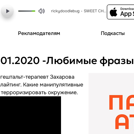
rickydoodlebug - SWEET CHARITY Expanded Soundtrack 07 THE RICH MANS FRUG
Рекламодателям
Подкасты
Палата №6: выпуск от 20.01.2020
 гештальт-терапевт Захарова
злайтинг. Какие манипулятивные
ы терроризировать окружение.