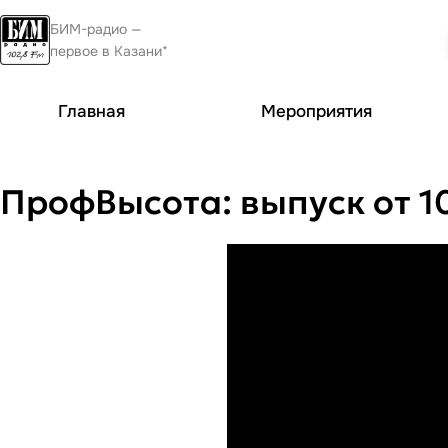
БИМ-радио —
первое в Казани*
Главная
Мероприятия
ПрофВысота: выпуск от 10