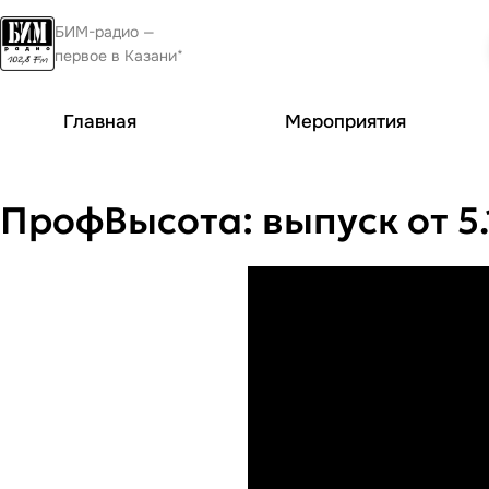
БИМ-радио —
первое в Казани*
Главная
Мероприятия
ПрофВысота: выпуск от 5