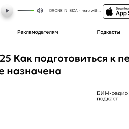
DRONE IN IBIZA - here without you
Рекламодателям
Подкасты
025 Как подготовиться к п
же назначена