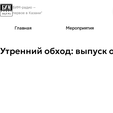
БИМ-радио —
первое в Казани*
Главная
Мероприятия
Утренний обход: выпуск о