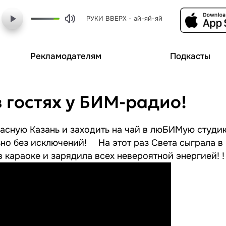
РУКИ ВВЕРХ - ай-яй-яй
Рекламодателям
Подкасты
гостях у БИМ-радио!
красную Казань и заходить на чай в люБИМую студ
о без исключений! ⠀ На этот раз Света сыграла в 
 караоке и зарядила всех невероятной энергией! !