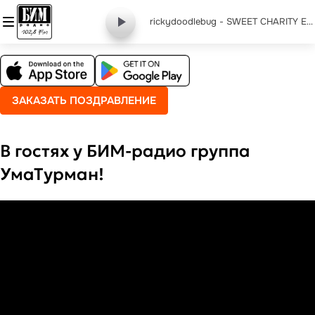
rickydoodlebug - SWEET CHARITY Expanded Soundtrack 07 THE RICH MANS FRUG
ЗАКАЗАТЬ ПОЗДРАВЛЕНИЕ
В гостях у БИМ-радио группа
УмаТурман!