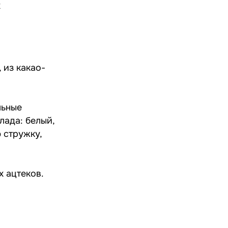
х
 из какао-
льные
лада: белый,
 стружку,
х ацтеков.