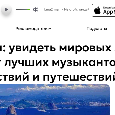
Uma2rman - Не стой, танцуй
Рекламодателям
Подкасты
: увидеть мировых 
т лучших музыканто
ствий и путешестви