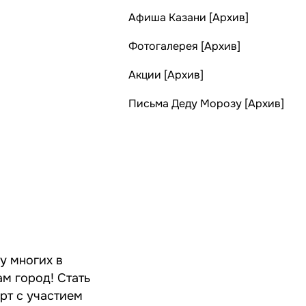
Афиша Казани [Архив]
Фотогалерея [Архив]
Акции [Архив]
Письма Деду Морозу [Архив]
у многих в
ам город! Стать
рт с участием