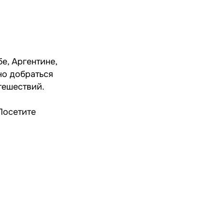
е, Аргентине,
но добраться
тешествий.
Посетите